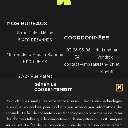
NOS BUREAUX
8 rue Jules Méline
COORDONNÉES
51430 BEZANNES
03 26 85 06
du Lundi au
115 rue de la Maison Blanche
34
Vendredi
51100 REIMS
contact@impaakt.fr
de 9h-12h et
14h-18h
27-29 Rue Raffet
Uniquement sur rendez-
75016 PARIS
GÉRER LE
vous
CONSENTEMENT
Pour offrir les meilleures expériences, nous utilisons des technologies
NAVIGATION
telles que les cookies pour stocker et/ou accéder aux informations des
appareils. Le fait de consentir à ces technologies nous permettra de traiter
Témoignages vidéo
des données telles que le comportement de navigation ou les ID uniques
Équipe
sur ce site. Le fait de ne pas consentir ou de retirer son consentement
Réalisations