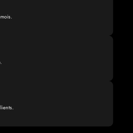
émois.
.
ients.