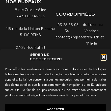
NOS BUREAUX
8 rue Jules Méline
COORDONNÉES
51430 BEZANNES
03 26 85 06
du Lundi au
115 rue de la Maison Blanche
34
Vendredi
51100 REIMS
contact@impaakt.fr
de 9h-12h et
14h-18h
27-29 Rue Raffet
Uniquement sur rendez-
75016 PARIS
GÉRER LE
vous
CONSENTEMENT
Pour offrir les meilleures expériences, nous utilisons des technologies
NAVIGATION
telles que les cookies pour stocker et/ou accéder aux informations des
appareils. Le fait de consentir à ces technologies nous permettra de traiter
Témoignages vidéo
des données telles que le comportement de navigation ou les ID uniques
Équipe
sur ce site. Le fait de ne pas consentir ou de retirer son consentement
Réalisations
peut avoir un effet négatif sur certaines caractéristiques et fonctions.
Tester mon SEO !
IMPAAKT GROUP®
ACCEPTER
Lexique du digital