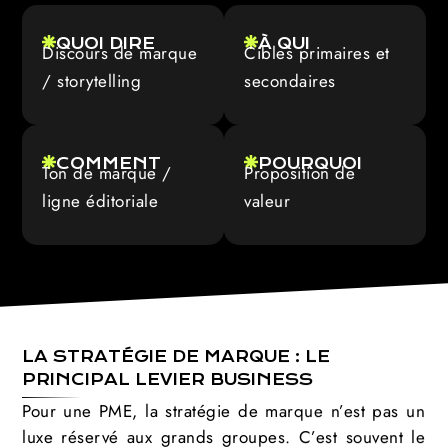
QUOI DIRE
À QUI
Discours de marque
Cibles primaires et
/ storytelling
secondaires
COMMENT
POURQUOI
Ton de marque /
Proposition de
ligne éditoriale
valeur
LA STRATÉGIE DE MARQUE : LE
PRINCIPAL LEVIER BUSINESS
Pour une PME, la stratégie de marque n’est pas un
luxe réservé aux grands groupes. C’est souvent le