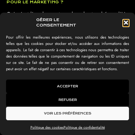
POUR LE MARKETING ?
Oui, c’est l’un des secteurs les plus touché par l’IA.
GÉRER LE
Sachez que les outils IA peuvent analyser les
CONSENTEMENT
comportements des utilisateurs, générer des
contenus ou automatiser certaines campagnes.
Pour offrir les meilleures expériences, nous utilisons des technologies
telles que les cookies pour stocker et/ou accéder aux informations des
Également, ils permettent également d’optimiser le
appareils. Le fait de consentir à ces technologies nous permettra de traiter
référencement naturel en identifiant les mots-clés
des données telles que le comportement de navigation ou les ID uniques
pertinents et en structurant vos contenus. Vous
sur ce site. Le fait de ne pas consentir ou de retirer son consentement
attirez ainsi davantage de prospects.
peut avoir un effet négatif sur certaines caractéristiques et fonctions.
L’IA EST-ELLE ADAPTÉE AUX PETITES
ACCEPTER
ENTREPRISES ?
Oui, l’Intelligence Artificielle Reims est aujourd’hui
REFUSER
accessible aux petites entreprises. De nombreuses
VOIR LES PRÉFÉRENCES
solutions d’automatisation ou de génération de
contenu sont faciles à mettre en place et ne
Politique des cookies
Politique de confidentialité
nécessitent ni infrastructure complexe, ni budget