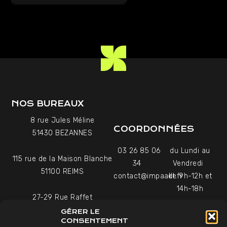
NOS BUREAUX
8 rue Jules Méline
COORDONNÉES
51430 BEZANNES
03 26 85 06
du Lundi au
115 rue de la Maison Blanche
34
Vendredi
51100 REIMS
contact@impaakt.fr
de 9h-12h et
14h-18h
27-29 Rue Raffet
Uniquement sur rendez-
75016 PARIS
GÉRER LE
vous
CONSENTEMENT