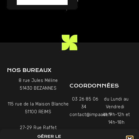
RETOUR AU LEXIQUE
NOS BUREAUX
8 rue Jules Méline
COORDONNÉES
51430 BEZANNES
03 26 85 06
du Lundi au
115 rue de la Maison Blanche
34
Vendredi
51100 REIMS
contact@impaakt.fr
de 9h-12h et
14h-18h
27-29 Rue Raffet
Uniquement sur rendez-
75016 PARIS
GÉRER LE