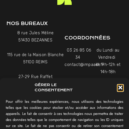
NOS BUREAUX
8 rue Jules Méline
COORDONNÉES
51430 BEZANNES
03 26 85 06
du Lundi au
115 rue de la Maison Blanche
34
Vendredi
51100 REIMS
contact@impaakt.fr
de 9h-12h et
14h-18h
27-29 Rue Raffet
Uniquement sur rendez-
75016 PARIS
GÉRER LE
vous
CONSENTEMENT
Pour offrir les meilleures expériences, nous utilisons des technologies
NAVIGATION
telles que les cookies pour stocker et/ou accéder aux informations des
appareils. Le fait de consentir à ces technologies nous permettra de traiter
Témoignages vidéo
des données telles que le comportement de navigation ou les ID uniques
Équipe
sur ce site. Le fait de ne pas consentir ou de retirer son consentement
Réalisations