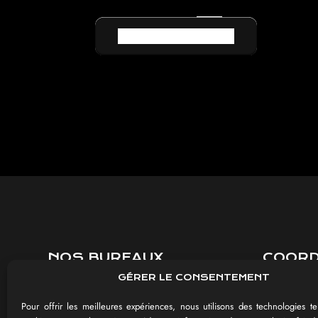
RETOUR AU LEXIQUE
NOS BUREAUX
COOR
GÉRER LE CONSENTEMENT
8 rue Jules Méline
03 26 85 
51430 BEZANNES
contact@im
Pour offrir les meilleures expériences, nous utilisons des technologies te