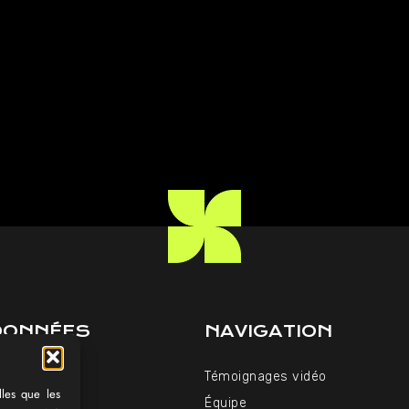
DONNÉES
NAVIGATION
06 34
Témoignages vidéo
paakt.fr
lles que les
Équipe