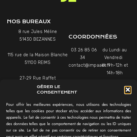
NOS BUREAUX
8 rue Jules Méline
COORDONNÉES
51430 BEZANNES
03 26 85 06
du Lundi au
115 rue de la Maison Blanche
34
Vendredi
51100 REIMS
contact@impaakt.fr
de 9h-12h et
14h-18h
27-29 Rue Raffet
Uniquement sur rendez-
75016 PARIS
GÉRER LE
vous
CONSENTEMENT
Pour offrir les meilleures expériences, nous utilisons des technologies
NAVIGATION
telles que les cookies pour stocker et/ou accéder aux informations des
appareils. Le fait de consentir à ces technologies nous permettra de traiter
Témoignages vidéo
des données telles que le comportement de navigation ou les ID uniques
Équipe
sur ce site. Le fait de ne pas consentir ou de retirer son consentement
Réalisations
peut avoir un effet négatif sur certaines caractéristiques et fonctions.