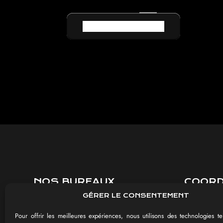
RETOUR AU LEXIQUE
NOS BUREAUX
COOR
GÉRER LE CONSENTEMENT
8 rue Jules Méline
03 26 85 
51430 BEZANNES
contact@im
Pour offrir les meilleures expériences, nous utilisons des technologies te