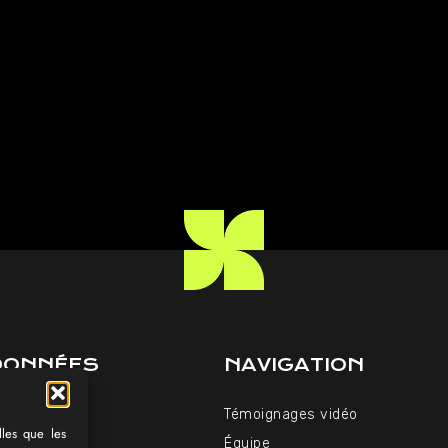
DONNÉES
NAVIGATION
06 34
Témoignages vidéo
paakt.fr
lles que les
Équipe