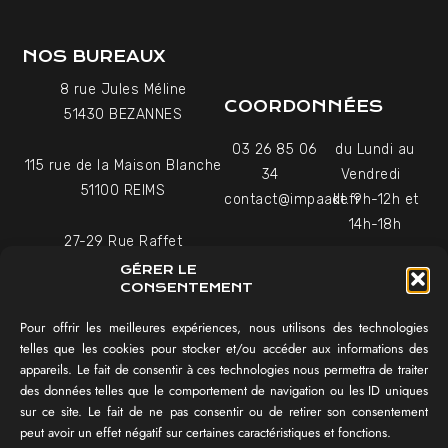
NOS BUREAUX
8 rue Jules Méline
COORDONNÉES
51430 BEZANNES
03 26 85 06
du Lundi au
115 rue de la Maison Blanche
34
Vendredi
51100 REIMS
contact@impaakt.fr
de 9h-12h et
14h-18h
27-29 Rue Raffet
Uniquement sur rendez-
75016 PARIS
GÉRER LE
vous
CONSENTEMENT
Pour offrir les meilleures expériences, nous utilisons des technologies
NAVIGATION
telles que les cookies pour stocker et/ou accéder aux informations des
appareils. Le fait de consentir à ces technologies nous permettra de traiter
Témoignages vidéo
des données telles que le comportement de navigation ou les ID uniques
Équipe
sur ce site. Le fait de ne pas consentir ou de retirer son consentement
Réalisations
peut avoir un effet négatif sur certaines caractéristiques et fonctions.
Tester mon SEO !