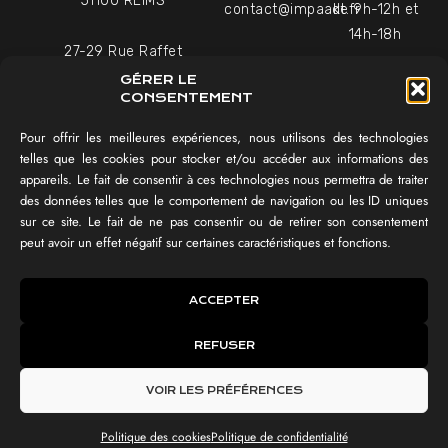
51100 REIMS
contact@impaakt.fr
de 9h-12h et
14h-18h
27-29 Rue Raffet
Uniquement sur rendez-
75016 PARIS
GÉRER LE
vous
CONSENTEMENT
Pour offrir les meilleures expériences, nous utilisons des technologies
NAVIGATION
telles que les cookies pour stocker et/ou accéder aux informations des
appareils. Le fait de consentir à ces technologies nous permettra de traiter
Témoignages vidéo
des données telles que le comportement de navigation ou les ID uniques
Équipe
sur ce site. Le fait de ne pas consentir ou de retirer son consentement
Réalisations
peut avoir un effet négatif sur certaines caractéristiques et fonctions.
Tester mon SEO !
IMPAAKT GROUP®
ACCEPTER
Lexique du digital
REFUSER
IMPAAKT ©
CGV
Politique des cookies
Mentions légales
VOIR LES PRÉFÉRENCES
Politique de confidentialité
Politique des cookies
Politique de confidentialité