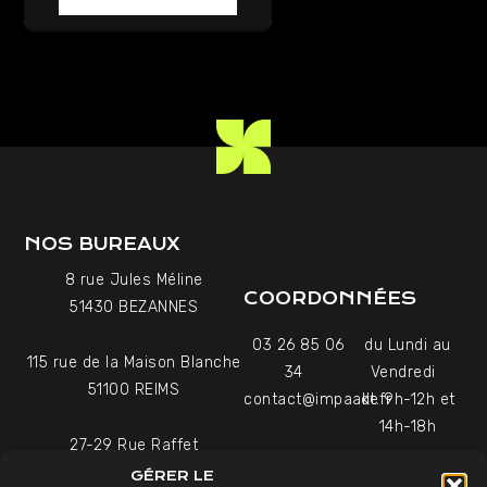
RETOUR AU LEXIQUE
NOS BUREAUX
8 rue Jules Méline
COORDONNÉES
51430 BEZANNES
03 26 85 06
du Lundi au
115 rue de la Maison Blanche
34
Vendredi
51100 REIMS
contact@impaakt.fr
de 9h-12h et
14h-18h
27-29 Rue Raffet
Uniquement sur rendez-
75016 PARIS
GÉRER LE