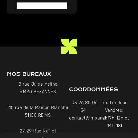
RETOUR AU LEXIQUE
NOS BUREAUX
8 rue Jules Méline
COORDONNÉES
51430 BEZANNES
03 26 85 06
du Lundi au
115 rue de la Maison Blanche
34
Vendredi
51100 REIMS
contact@impaakt.fr
de 9h-12h et
14h-18h
27-29 Rue Raffet
Uniquement sur rendez-