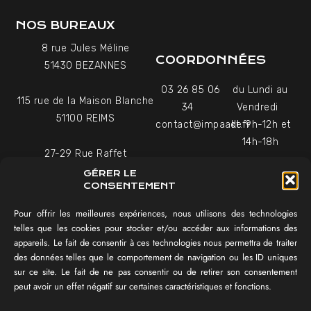
NOS BUREAUX
8 rue Jules Méline
COORDONNÉES
51430 BEZANNES
03 26 85 06
du Lundi au
115 rue de la Maison Blanche
34
Vendredi
51100 REIMS
contact@impaakt.fr
de 9h-12h et
14h-18h
27-29 Rue Raffet
Uniquement sur rendez-
75016 PARIS
GÉRER LE
vous
CONSENTEMENT
Pour offrir les meilleures expériences, nous utilisons des technologies
NAVIGATION
telles que les cookies pour stocker et/ou accéder aux informations des
appareils. Le fait de consentir à ces technologies nous permettra de traiter
Témoignages vidéo
des données telles que le comportement de navigation ou les ID uniques
Équipe
sur ce site. Le fait de ne pas consentir ou de retirer son consentement
Réalisations
peut avoir un effet négatif sur certaines caractéristiques et fonctions.
Tester mon SEO !