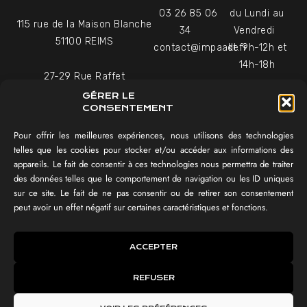
03 26 85 06
du Lundi au
115 rue de la Maison Blanche
34
Vendredi
51100 REIMS
contact@impaakt.fr
de 9h-12h et
14h-18h
27-29 Rue Raffet
Uniquement sur rendez-
75016 PARIS
GÉRER LE
vous
CONSENTEMENT
Pour offrir les meilleures expériences, nous utilisons des technologies
NAVIGATION
telles que les cookies pour stocker et/ou accéder aux informations des
appareils. Le fait de consentir à ces technologies nous permettra de traiter
Témoignages vidéo
des données telles que le comportement de navigation ou les ID uniques
Équipe
sur ce site. Le fait de ne pas consentir ou de retirer son consentement
Réalisations
peut avoir un effet négatif sur certaines caractéristiques et fonctions.
Tester mon SEO !
IMPAAKT GROUP®
ACCEPTER
Lexique du digital
REFUSER
IMPAAKT ©
CGV
Politique des cookies
Mentions légales