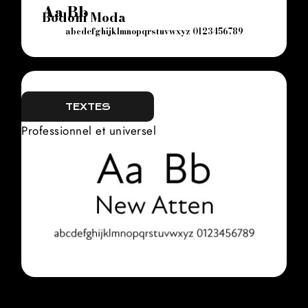
Aa Bb
Bodoni Moda
abcdefghijklmnopqrstuvwxyz 0123456789
TEXTES
Professionnel et universel