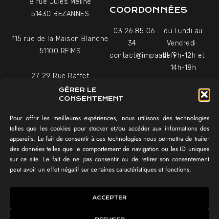
8 rue Jules Méline
COORDONNÉES
51430 BEZANNES
03 26 85 06
du Lundi au
115 rue de la Maison Blanche
34
Vendredi
51100 REIMS
contact@impaakt.fr
de 9h-12h et
14h-18h
27-29 Rue Raffet
Uniquement sur rendez-
75016 PARIS
GÉRER LE
vous
CONSENTEMENT
Pour offrir les meilleures expériences, nous utilisons des technologies
NAVIGATION
telles que les cookies pour stocker et/ou accéder aux informations des
appareils. Le fait de consentir à ces technologies nous permettra de traiter
Témoignages vidéo
des données telles que le comportement de navigation ou les ID uniques
Équipe
sur ce site. Le fait de ne pas consentir ou de retirer son consentement
Réalisations
peut avoir un effet négatif sur certaines caractéristiques et fonctions.
Tester mon SEO !
IMPAAKT GROUP®
ACCEPTER
Lexique du digital