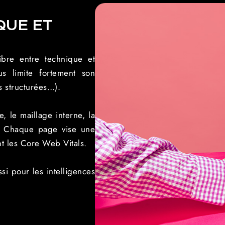
QUE ET
ibre entre technique et
us limite fortement son
 structurées…).
, le maillage interne, la
ur. Chaque page vise une
nt les Core Web Vitals.
si pour les intelligences