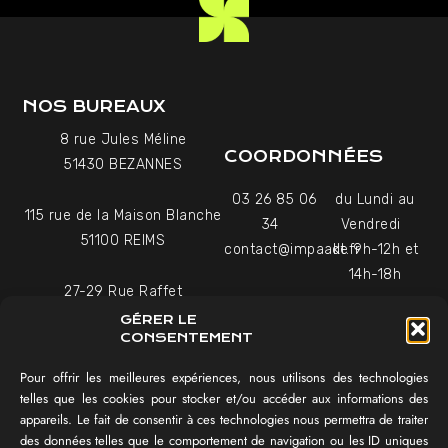
NOS BUREAUX
8 rue Jules Méline
COORDONNÉES
51430 BEZANNES
03 26 85 06
du Lundi au
115 rue de la Maison Blanche
34
Vendredi
51100 REIMS
contact@impaakt.fr
de 9h-12h et
14h-18h
27-29 Rue Raffet
Uniquement sur rendez-
75016 PARIS
GÉRER LE
vous
CONSENTEMENT
Pour offrir les meilleures expériences, nous utilisons des technologies
NAVIGATION
telles que les cookies pour stocker et/ou accéder aux informations des
appareils. Le fait de consentir à ces technologies nous permettra de traiter
Témoignages vidéo
des données telles que le comportement de navigation ou les ID uniques
Équipe