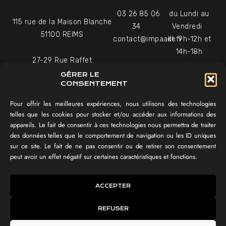
03 26 85 06
du Lundi au
115 rue de la Maison Blanche
34
Vendredi
51100 REIMS
contact@impaakt.fr
de 9h-12h et
14h-18h
27-29 Rue Raffet
Uniquement sur rendez-
75016 PARIS
GÉRER LE
vous
CONSENTEMENT
Pour offrir les meilleures expériences, nous utilisons des technologies
NAVIGATION
telles que les cookies pour stocker et/ou accéder aux informations des
appareils. Le fait de consentir à ces technologies nous permettra de traiter
Témoignages vidéo
des données telles que le comportement de navigation ou les ID uniques
Équipe
sur ce site. Le fait de ne pas consentir ou de retirer son consentement
Réalisations
peut avoir un effet négatif sur certaines caractéristiques et fonctions.
Tester mon SEO !
IMPAAKT GROUP®
ACCEPTER
Lexique du digital
REFUSER
IMPAAKT ©
CGV
Politique des cookies
Mentions légales