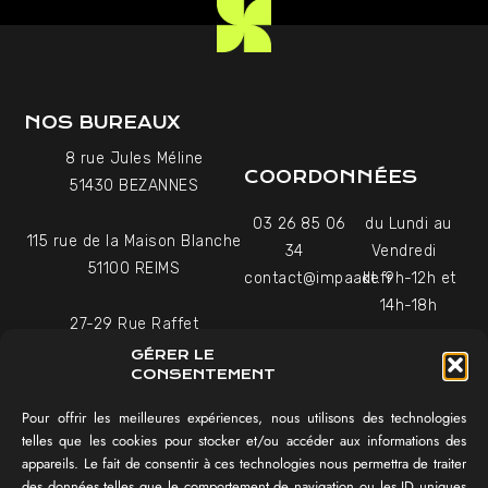
NOS BUREAUX
8 rue Jules Méline
COORDONNÉES
51430 BEZANNES
03 26 85 06
du Lundi au
115 rue de la Maison Blanche
34
Vendredi
51100 REIMS
contact@impaakt.fr
de 9h-12h et
14h-18h
27-29 Rue Raffet
Uniquement sur rendez-
75016 PARIS
GÉRER LE
vous
CONSENTEMENT
Pour offrir les meilleures expériences, nous utilisons des technologies
NAVIGATION
telles que les cookies pour stocker et/ou accéder aux informations des
appareils. Le fait de consentir à ces technologies nous permettra de traiter
Témoignages vidéo
des données telles que le comportement de navigation ou les ID uniques