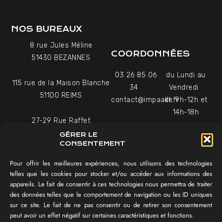
NOS BUREAUX
8 rue Jules Méline
COORDONNÉES
51430 BEZANNES
03 26 85 06
du Lundi au
115 rue de la Maison Blanche
34
Vendredi
51100 REIMS
contact@impaakt.fr
de 9h-12h et
14h-18h
27-29 Rue Raffet
Uniquement sur rendez-
75016 PARIS
GÉRER LE
vous
CONSENTEMENT
Pour offrir les meilleures expériences, nous utilisons des technologies
NAVIGATION
telles que les cookies pour stocker et/ou accéder aux informations des
appareils. Le fait de consentir à ces technologies nous permettra de traiter
Témoignages vidéo
des données telles que le comportement de navigation ou les ID uniques
Équipe
sur ce site. Le fait de ne pas consentir ou de retirer son consentement
Réalisations
peut avoir un effet négatif sur certaines caractéristiques et fonctions.
Tester mon SEO !