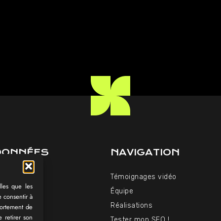
DONNÉES
NAVIGATION
06 34
Témoignages vidéo
paakt.fr
lles que les
Équipe
e consentir à
u Vendredi
Réalisations
portement de
et 14h-18h
 retirer son
Tester mon SEO !