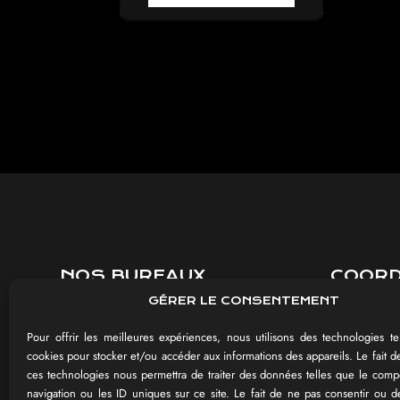
NOS BUREAUX
COOR
GÉRER LE CONSENTEMENT
8 rue Jules Méline
03 26 85 
51430 BEZANNES
contact@im
Pour offrir les meilleures expériences, nous utilisons des technologies te
cookies pour stocker et/ou accéder aux informations des appareils. Le fait d
du Lundi a
ces technologies nous permettra de traiter des données telles que le com
115 rue de la Maison Blanche
de 9h-12h 
navigation ou les ID uniques sur ce site. Le fait de ne pas consentir ou de
51100 REIMS