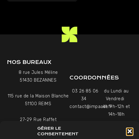
NOS BUREAUX
8 rue Jules Méline
COORDONNÉES
51430 BEZANNES
03 26 85 06
du Lundi au
115 rue de la Maison Blanche
34
Vendredi
51100 REIMS
contact@impaakt.fr
de 9h-12h et
14h-18h
27-29 Rue Raffet
Uniquement sur rendez-
75016 PARIS
GÉRER LE
vous
CONSENTEMENT