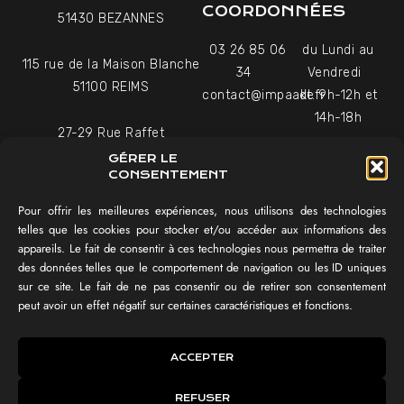
COORDONNÉES
51430 BEZANNES
03 26 85 06
du Lundi au
115 rue de la Maison Blanche
34
Vendredi
51100 REIMS
contact@impaakt.fr
de 9h-12h et
14h-18h
27-29 Rue Raffet
Uniquement sur rendez-
75016 PARIS
GÉRER LE
vous
CONSENTEMENT
Pour offrir les meilleures expériences, nous utilisons des technologies
NAVIGATION
telles que les cookies pour stocker et/ou accéder aux informations des
appareils. Le fait de consentir à ces technologies nous permettra de traiter
Témoignages vidéo
des données telles que le comportement de navigation ou les ID uniques
Équipe
sur ce site. Le fait de ne pas consentir ou de retirer son consentement
Réalisations
peut avoir un effet négatif sur certaines caractéristiques et fonctions.
Tester mon SEO !
IMPAAKT GROUP®
ACCEPTER
Lexique du digital
REFUSER