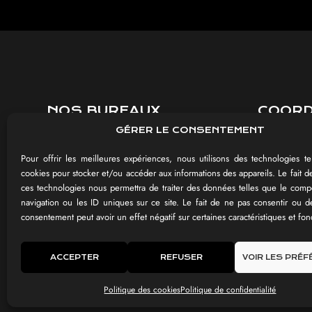
NOS BUREAUX
COOR
GÉRER LE CONSENTEMENT
8 rue Jules Méline
03 26 85 
51430 BEZANNES
contact@im
Pour offrir les meilleures expériences, nous utilisons des technologies te
cookies pour stocker et/ou accéder aux informations des appareils. Le fait d
du Lundi a
ces technologies nous permettra de traiter des données telles que le com
115 rue de la Maison Blanche
de 9h-12h 
navigation ou les ID uniques sur ce site. Le fait de ne pas consentir ou de
51100 REIMS
consentement peut avoir un effet négatif sur certaines caractéristiques et fon
Uniquement
27-29 Rue Raffet
75016 PARIS
ACCEPTER
REFUSER
VOIR LES PRÉ
Politique des cookies
Politique de confidentialité
IMPA