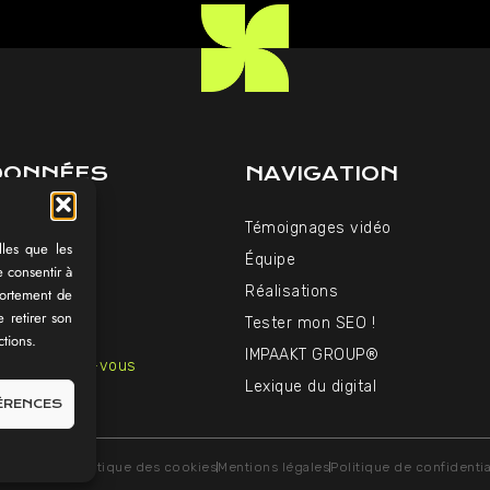
DONNÉES
NAVIGATION
06 34
Témoignages vidéo
paakt.fr
lles que les
Équipe
e consentir à
u Vendredi
Réalisations
portement de
et 14h-18h
 retirer son
Tester mon SEO !
ctions.
IMPAAKT GROUP®
 sur rendez-vous
Lexique du digital
FÉRENCES
AKT ©
CGV
Politique des cookies
Mentions légales
Politique de confidentia