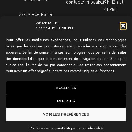
contact@impaakt.fr
de 9h-12h et
14h-18h
27-29 Rue Raffet
Uniquement sur rendez-
75016 PARIS
GÉRER LE
vous
CONSENTEMENT
Pour offrir les meilleures expériences, nous utilisons des technologies
NAVIGATION
telles que les cookies pour stocker et/ou accéder aux informations des
appareils. Le fait de consentir à ces technologies nous permettra de traiter
Témoignages vidéo
des données telles que le comportement de navigation ou les ID uniques
Équipe
sur ce site. Le fait de ne pas consentir ou de retirer son consentement
Réalisations
peut avoir un effet négatif sur certaines caractéristiques et fonctions.
Tester mon SEO !
IMPAAKT GROUP®
ACCEPTER
Lexique du digital
REFUSER
IMPAAKT ©
CGV
Politique des cookies
Mentions légales
VOIR LES PRÉFÉRENCES
Politique de confidentialité
Politique des cookies
Politique de confidentialité