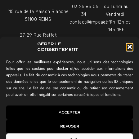
03 26 85 06
du Lundi au
115 rue de la Maison Blanche
34
Vendredi
51100 REIMS
contact@impaakt.fr
de 9h-12h et
14h-18h
27-29 Rue Raffet
Uniquement sur rendez-
75016 PARIS
GÉRER LE
vous
CONSENTEMENT
Pour offrir les meilleures expériences, nous utilisons des technologies
NAVIGATION
telles que les cookies pour stocker et/ou accéder aux informations des
appareils. Le fait de consentir à ces technologies nous permettra de traiter
Témoignages vidéo
des données telles que le comportement de navigation ou les ID uniques
Équipe
sur ce site. Le fait de ne pas consentir ou de retirer son consentement
Réalisations
peut avoir un effet négatif sur certaines caractéristiques et fonctions.
Tester mon SEO !
IMPAAKT GROUP®
ACCEPTER
Lexique du digital
REFUSER
IMPAAKT ©
CGV
Politique des cookies
Mentions légales