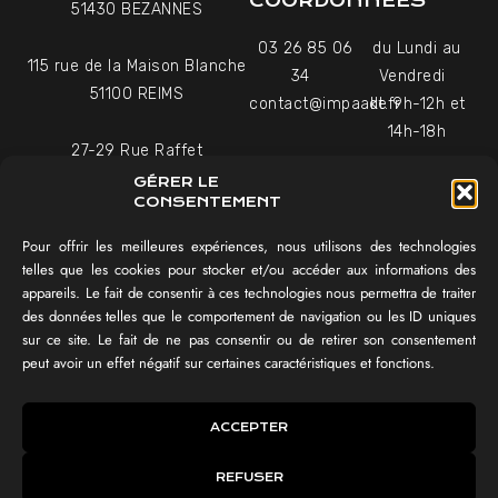
COORDONNÉES
51430 BEZANNES
03 26 85 06
du Lundi au
115 rue de la Maison Blanche
34
Vendredi
51100 REIMS
contact@impaakt.fr
de 9h-12h et
14h-18h
27-29 Rue Raffet
Uniquement sur rendez-
75016 PARIS
GÉRER LE
vous
CONSENTEMENT
Pour offrir les meilleures expériences, nous utilisons des technologies
NAVIGATION
telles que les cookies pour stocker et/ou accéder aux informations des
appareils. Le fait de consentir à ces technologies nous permettra de traiter
Témoignages vidéo
des données telles que le comportement de navigation ou les ID uniques
Équipe
sur ce site. Le fait de ne pas consentir ou de retirer son consentement
Réalisations
peut avoir un effet négatif sur certaines caractéristiques et fonctions.
Tester mon SEO !
IMPAAKT GROUP®
ACCEPTER
Lexique du digital
REFUSER