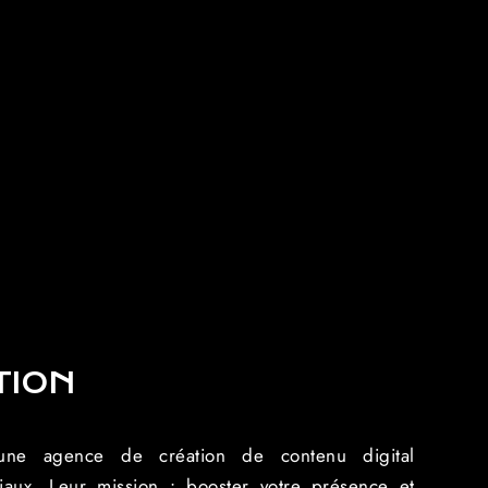
TION
 une agence de création de contenu digital
ciaux. Leur mission : booster votre présence et