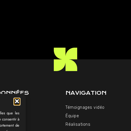
DONNÉES
NAVIGATION
06 34
Témoignages vidéo
paakt.fr
lles que les
Équipe
e consentir à
u Vendredi
Réalisations
portement de
et 14h-18h