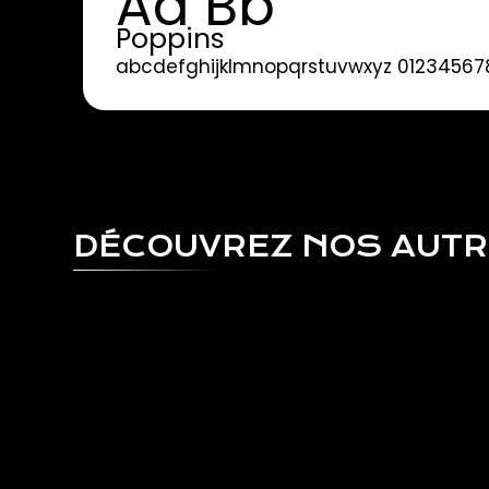
Aa Bb
Poppins
abcdefghijklmnopqrstuvwxyz 01234567
DÉCOUVREZ NOS AUT