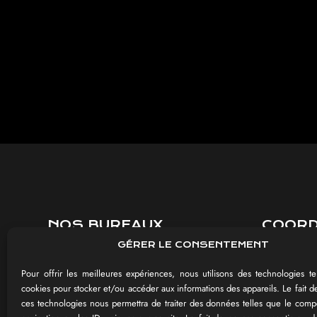
NOS BUREAUX
COOR
GÉRER LE CONSENTEMENT
8 rue Jules Méline
03 26 85 
51430 BEZANNES
contact@im
Pour offrir les meilleures expériences, nous utilisons des technologies te
cookies pour stocker et/ou accéder aux informations des appareils. Le fait d
du Lundi a
ces technologies nous permettra de traiter des données telles que le com
115 rue de la Maison Blanche
de 9h-12h 