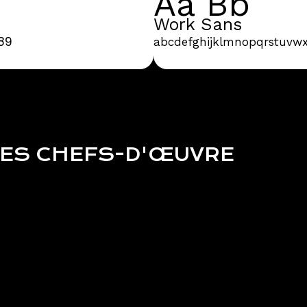
Aa Bb
Work Sans
89
abcdefghijklmnopqrstuvw
RES CHEFS-D'ŒUVRE