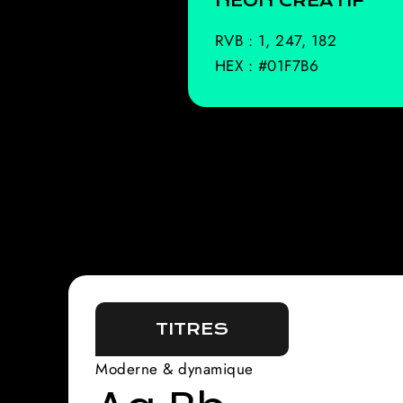
NÉON CRÉATIF
RVB : 1, 247, 182
HEX : #01F7B6
TITRES
Moderne & dynamique