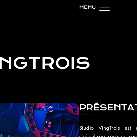
INGTROIS
PRÉSENTA
Studio VingTrois est
spécialisée réseaux so