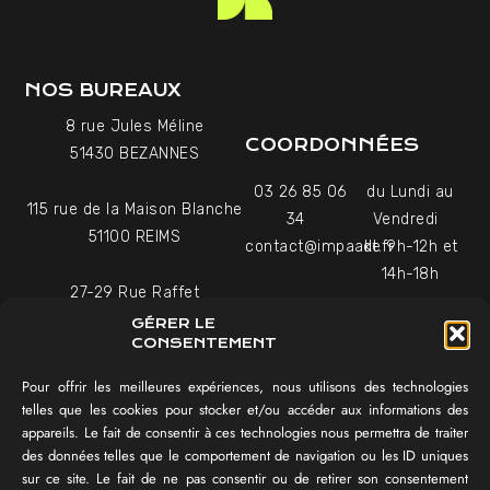
NOS BUREAUX
8 rue Jules Méline
COORDONNÉES
51430 BEZANNES
03 26 85 06
du Lundi au
115 rue de la Maison Blanche
34
Vendredi
51100 REIMS
contact@impaakt.fr
de 9h-12h et
14h-18h
27-29 Rue Raffet
Uniquement sur rendez-
75016 PARIS
GÉRER LE
vous
CONSENTEMENT
Pour offrir les meilleures expériences, nous utilisons des technologies
NAVIGATION
telles que les cookies pour stocker et/ou accéder aux informations des
appareils. Le fait de consentir à ces technologies nous permettra de traiter
Témoignages vidéo
des données telles que le comportement de navigation ou les ID uniques
Équipe
sur ce site. Le fait de ne pas consentir ou de retirer son consentement
Réalisations