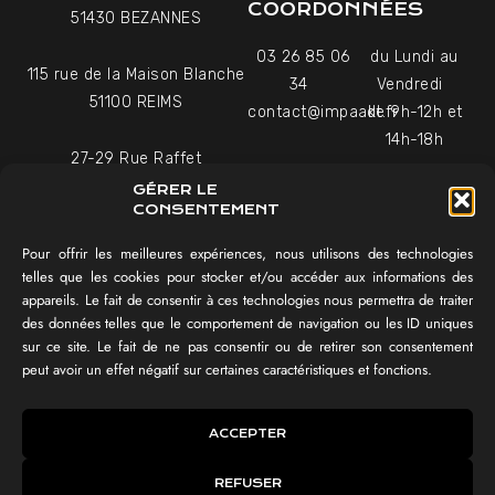
COORDONNÉES
51430 BEZANNES
03 26 85 06
du Lundi au
115 rue de la Maison Blanche
34
Vendredi
51100 REIMS
contact@impaakt.fr
de 9h-12h et
14h-18h
27-29 Rue Raffet
Uniquement sur rendez-
75016 PARIS
GÉRER LE
vous
CONSENTEMENT
Pour offrir les meilleures expériences, nous utilisons des technologies
NAVIGATION
telles que les cookies pour stocker et/ou accéder aux informations des
appareils. Le fait de consentir à ces technologies nous permettra de traiter
Témoignages vidéo
des données telles que le comportement de navigation ou les ID uniques
Équipe
sur ce site. Le fait de ne pas consentir ou de retirer son consentement
Réalisations
peut avoir un effet négatif sur certaines caractéristiques et fonctions.
Tester mon SEO !
IMPAAKT GROUP®
ACCEPTER
Lexique du digital
REFUSER