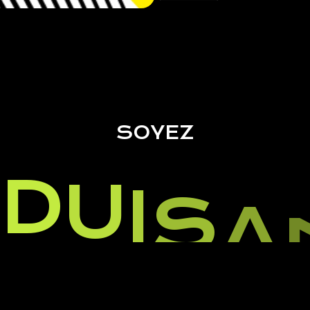
SOYEZ
D
U
I
S
A