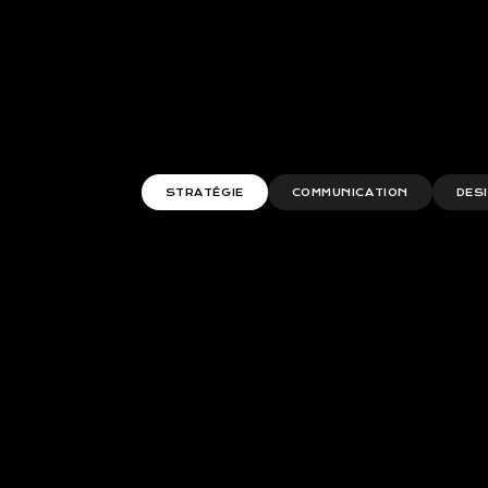
MARKET
BRAND
EN SAVOIR +
STRATÉGIE
COMMUNICATION
DES