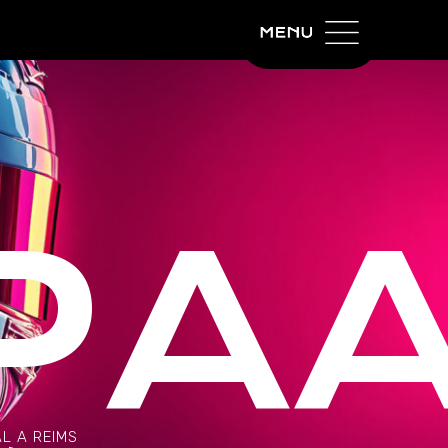
PA
L A REIMS