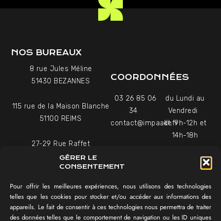
NOS BUREAUX
8 rue Jules Méline
COORDONNÉES
51430 BEZANNES
03 26 85 06
du Lundi au
115 rue de la Maison Blanche
34
Vendredi
51100 REIMS
contact@impaakt.fr
de 9h-12h et
14h-18h
27-29 Rue Raffet
Uniquement sur rendez-
75016 PARIS
GÉRER LE
vous
CONSENTEMENT
Pour offrir les meilleures expériences, nous utilisons des technologies
NAVIGATION
telles que les cookies pour stocker et/ou accéder aux informations des
appareils. Le fait de consentir à ces technologies nous permettra de traiter
Témoignages vidéo
des données telles que le comportement de navigation ou les ID uniques
Équipe