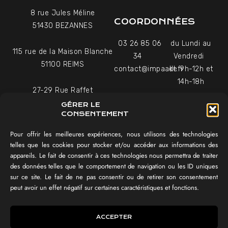
8 rue Jules Méline
COORDONNÉES
51430 BEZANNES
03 26 85 06
du Lundi au
115 rue de la Maison Blanche
34
Vendredi
51100 REIMS
contact@impaakt.fr
de 9h-12h et
14h-18h
27-29 Rue Raffet
Uniquement sur rendez-
75016 PARIS
GÉRER LE
vous
CONSENTEMENT
Pour offrir les meilleures expériences, nous utilisons des technologies
NAVIGATION
telles que les cookies pour stocker et/ou accéder aux informations des
appareils. Le fait de consentir à ces technologies nous permettra de traiter
Témoignages vidéo
des données telles que le comportement de navigation ou les ID uniques
Équipe
sur ce site. Le fait de ne pas consentir ou de retirer son consentement
Réalisations
peut avoir un effet négatif sur certaines caractéristiques et fonctions.
Tester mon SEO !
IMPAAKT GROUP®
ACCEPTER
Lexique du digital