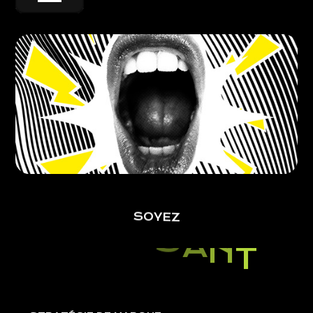
SOYEZ
I
M
P
A
C
T
A
N
T